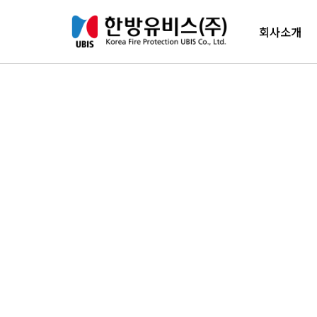
컨텐츠 바로가기
메인 메뉴 바로가기
회사소개
인사말
경영이념
New's
수상내역
임원진소개
연혁
조직도
오시는길