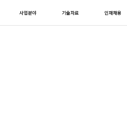
사업분야
기술자료
인재채용
설계사업본부
관계법령
채용정보
감리사업본부
온라인입사지원
방재연구소
Future Initiative
R&D Center
방재사업본부