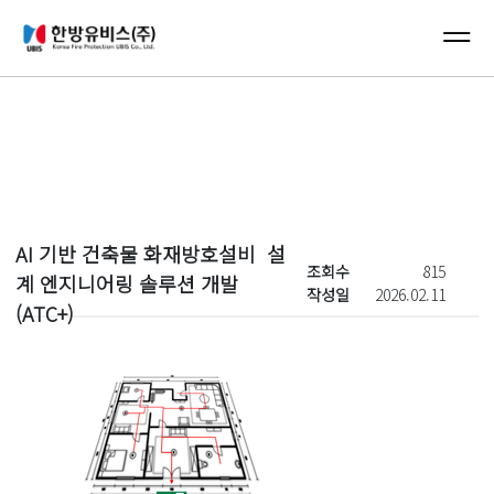
컨텐츠 바로가기
메인 메뉴 바로가기
New's
AI 기반 건축물 화재방호설비 설
조회수
815
계 엔지니어링 솔루션 개발
작성일
2026.02.11
(ATC+)