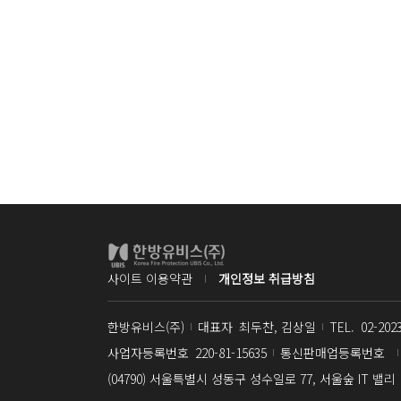
사이트 이용약관
개인정보 취급방침
한방유비스(주)
대표자
최두찬, 김상일
TEL.
02-202
사업자명
사업자등록번호
220-81-15635
통신판매업등록번호
(04790) 서울특별시 성동구 성수일로 77, 서울숲 IT 밸리
주소