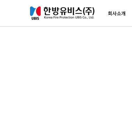
컨텐츠 바로가기
메인 메뉴 바로가기
회사소개
인사말
경영이념
New's
수상내역
임원진소개
연혁
조직도
오시는길