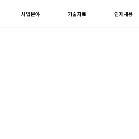
사업분야
기술자료
인재채용
설계사업본부
관계법령
채용정보
감리사업본부
온라인입사지원
방재연구소
Future Initiative
R&D Center
방재사업본부